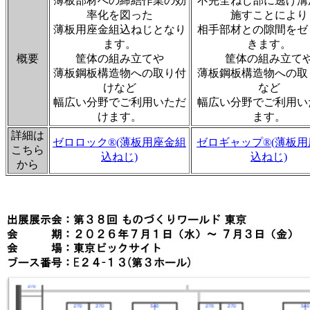
薄板部材への締結作業の効
不完全ねじ部に逃げ溝
率化を図った
施すことにより
薄板用座金組込ねじとなり
相手部材との隙間をゼ
ます。
きます。
概要
筐体の組み立てや
筐体の組み立て
薄板鋼板構造物への取り付
薄板鋼板構造物への取
けなど
など
幅広い分野でご利用いただ
幅広い分野でご利用い
けます。
ます。
詳細は
ゼロロック®(薄板用座金組
ゼロギャップ®(薄板
こちら
込ねじ)
込ねじ)
から