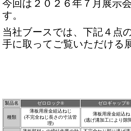
今回は２０２６年７月展示
す。
当社ブースでは、下記４点
手に取ってご覧いただける
製品名
ゼロロック®
ゼロギャップ®
薄板用座金組込ねじ
薄板用座金組込ね
種類
(不完全ねじ長さの寸法管
(逃げ溝加工により隙間
理)